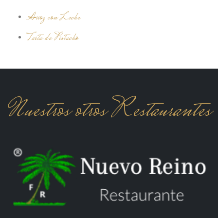
Arroz con Leche
Tarta de Pistacho
Nuestros otros Restaurantes